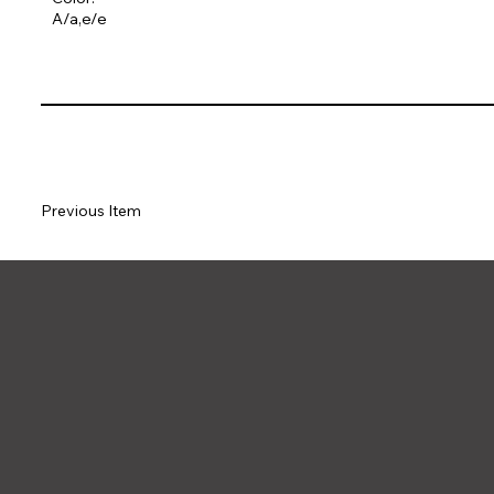
A/a,e/e
Previous Item