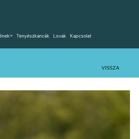
ének
Tenyészkancák
Lovak
Kapcsolat
VISSZA