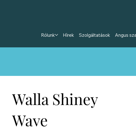
Rólunk
Hìrek
Szolgáltatások
Angus sz
Walla Shiney
Wave