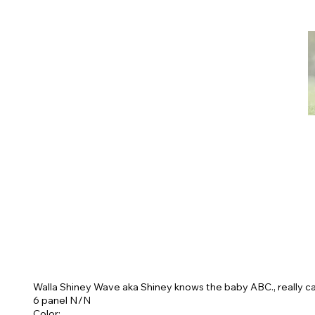
Walla Shiney Wave aka Shiney knows the baby ABC., really ca
6 panel N/N
Color: