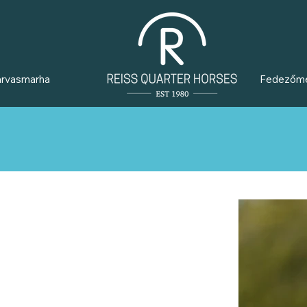
arvasmarha
Fedezőm