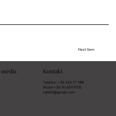
Next Item
i média
Kontakt
Telefon: +36 343 77 188
Mobil +36 30 6597005
rqhkft@gmail.com