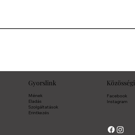
Gyorslink
Közösség
Mének
Facebook
Eladás
Instagram
Szolgáltatások
Erintkezés