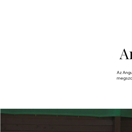
A
Az Angu
megszok