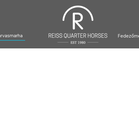
arvasmarha
Fedezőm