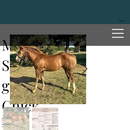
VISSZA
My
Sailin
g
Chick
Sire
Gunnin For Chicks
Dam
My Sailing Ruby
2024
Mare
Sorrel