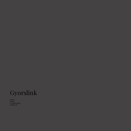
Gyorslink
Mének
Eladás
Szolgáltatások
Erintkezés