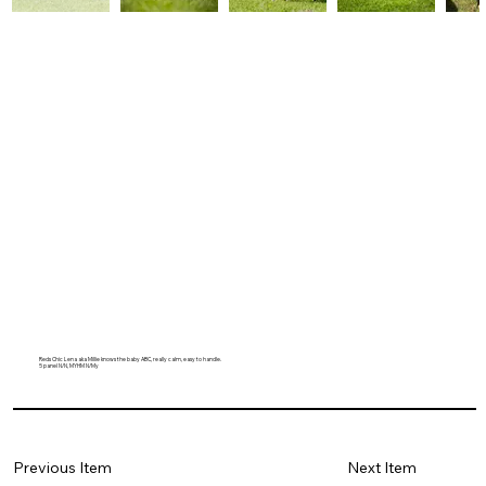
Reds Chic Lena aka Millie knows the baby ABC, really calm, easy to handle.
5 panel N/N, MYHM N/My
Previous Item
Next Item