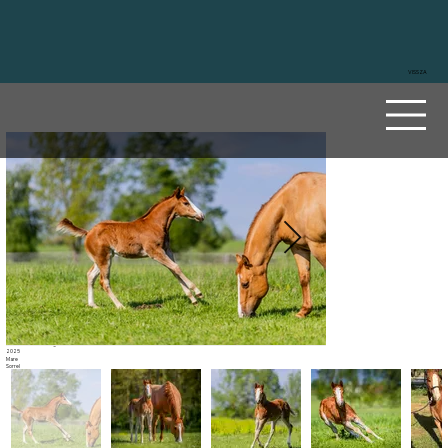
VISSZA
Reds
Chic
Lena
Sire
Reds Rooster Delmaso
Dam
Arc Freezing Chic
2025
Mare
Sorrel