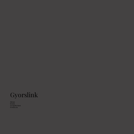
Gyorslink
Mének
Eladás
Szolgáltatások
Erintkezés