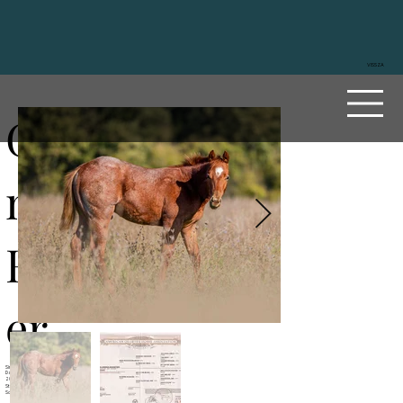
VISSZA
Glowi
ng
Roost
er
Sire
Reds Rooster Delmaso
Dam
Glowing Bluegirl
2024
Stallion
Sorrel