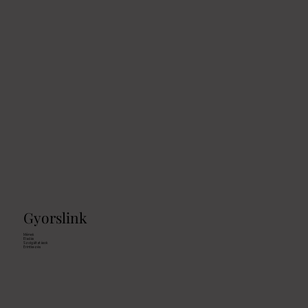
Gyorslink
Mének
Eladás
Szolgáltatások
Erintkezés