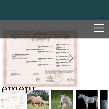
VISSZA
Cee
Bee
Invest
ement
Sire
Reds Rooster Delmaso
Dam
Cocos Investment
2023
Stallion
Palomino