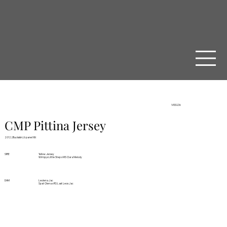
VISSZA
CMP Pittina Jersey
2012 | Buckskin | 6 panel NN
SIRE
Yellow Jersey
Wimpys Little Step x MS Clara Melody
DAM
Leolena Jac
Spat Olena x RS Last Leos Jac