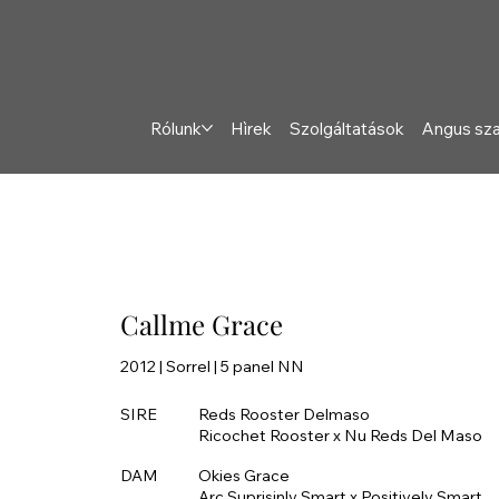
Rólunk
Hìrek
Szolgáltatások
Angus sz
Callme Grace
2012 | Sorrel | 5 panel NN
SIRE
Reds Rooster Delmaso
Ricochet Rooster x Nu Reds Del Maso
DAM
Okies Grace
Arc Suprisinly Smart x Positively Smart