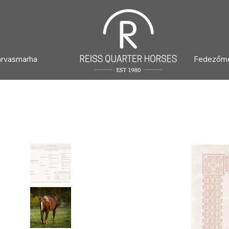
arvasmarha
Fedezőm