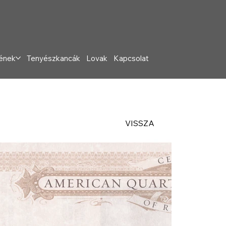
ének
Tenyészkancák
Lovak
Kapcsolat
VISSZA