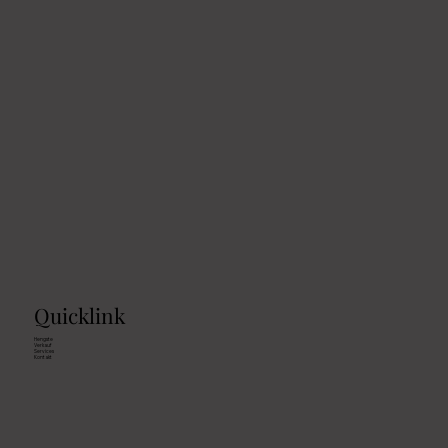
Quicklink
Hengste
Verkauf
Services
Kontakt