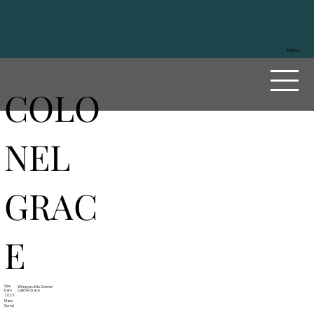
ZURÜCK
COLO
NEL
GRAC
E
Sire
Wimpys Little Colonel
Dam
Callme Grace
2025
Mare
Sorrel