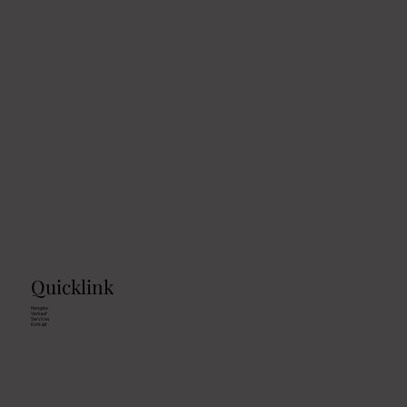
Quicklink
Hengste
Verkauf
Services
Kontakt