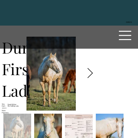
ZURÜCK
Duns
First
Lady
Sire
Dunk Ok Dun
Dam
My Sailing Lady
2024
Mare
Palomino