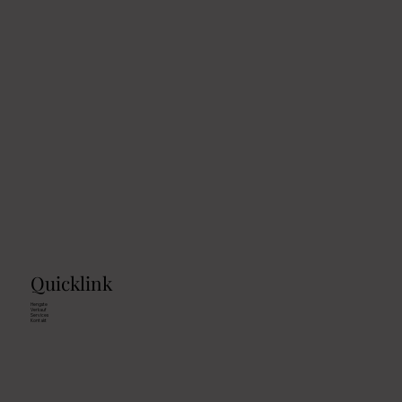
Quicklink
Hengste
Verkauf
Services
Kontakt