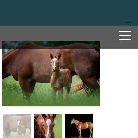
ZURÜCK
Blude
a
Sire
Cody Blue
Dam
Glowing Bluegirl
2023
Mare
Sorrel