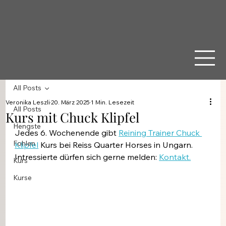
All Posts
Veronika Leszli
20. März 2025
1 Min. Lesezeit
All Posts
Kurs mit Chuck Klipfel
Hengste
Jedes 6. Wochenende gibt 
Reining Trainer Chuck 
Fohlen
Klipfel
 Kurs bei Reiss Quarter Horses in Ungarn. 
Intressierte dürfen sich gerne melden: 
Kontakt.
Kurs
Kurse